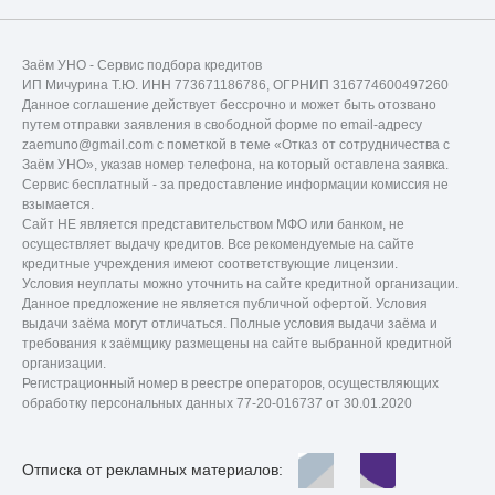
Заём УНО - Сервис подбора кредитов
ИП Мичурина Т.Ю. ИНН 773671186786, ОГРНИП 316774600497260
Данное соглашение действует бессрочно и может быть отозвано
путем отправки заявления в свободной форме по email-адресу
zaemuno@gmail.com с пометкой в теме «Отказ от сотрудничества c
Заём УНО», указав номер телефона, на который оставлена заявка.
Сервис бесплатный - за предоставление информации комиссия не
взымается.
Сайт НЕ является представительством МФО или банком, не
осуществляет выдачу кредитов. Все рекомендуемые на сайте
кредитные учреждения имеют соответствующие лицензии.
Условия неуплаты можно уточнить на сайте кредитной организации.
Данное предложение не является публичной офертой. Условия
выдачи заёма могут отличаться. Полные условия выдачи заёма и
требования к заёмщику размещены на сайте выбранной кредитной
организации.
Регистрационный номер в реестре операторов, осуществляющих
обработку персональных данных 77-20-016737 от 30.01.2020
Отписка от рекламных материалов: